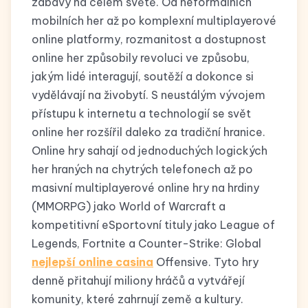
zábavy na celém světě. Od neformálních
mobilních her až po komplexní multiplayerové
online platformy, rozmanitost a dostupnost
online her způsobily revoluci ve způsobu,
jakým lidé interagují, soutěží a dokonce si
vydělávají na živobytí. S neustálým vývojem
přístupu k internetu a technologií se svět
online her rozšířil daleko za tradiční hranice.
Online hry sahají od jednoduchých logických
her hraných na chytrých telefonech až po
masivní multiplayerové online hry na hrdiny
(MMORPG) jako World of Warcraft a
kompetitivní eSportovní tituly jako League of
Legends, Fortnite a Counter-Strike: Global
nejlepší online casina
Offensive. Tyto hry
denně přitahují miliony hráčů a vytvářejí
komunity, které zahrnují země a kultury.