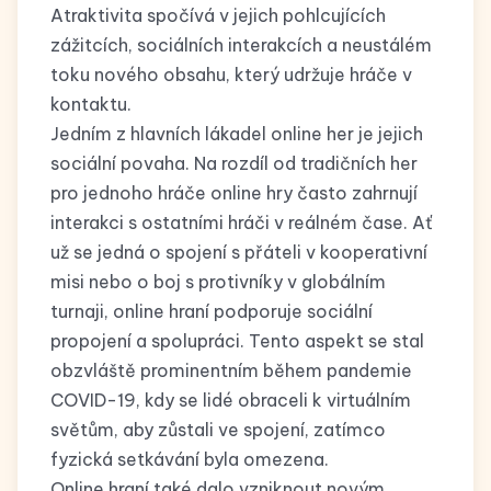
Atraktivita spočívá v jejich pohlcujících
zážitcích, sociálních interakcích a neustálém
toku nového obsahu, který udržuje hráče v
kontaktu.
Jedním z hlavních lákadel online her je jejich
sociální povaha. Na rozdíl od tradičních her
pro jednoho hráče online hry často zahrnují
interakci s ostatními hráči v reálném čase. Ať
už se jedná o spojení s přáteli v kooperativní
misi nebo o boj s protivníky v globálním
turnaji, online hraní podporuje sociální
propojení a spolupráci. Tento aspekt se stal
obzvláště prominentním během pandemie
COVID-19, kdy se lidé obraceli k virtuálním
světům, aby zůstali ve spojení, zatímco
fyzická setkávání byla omezena.
Online hraní také dalo vzniknout novým