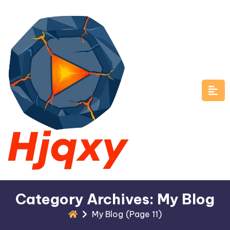
Skip
to
content
Category Archives: My Blog
My Blog
(Page 11)